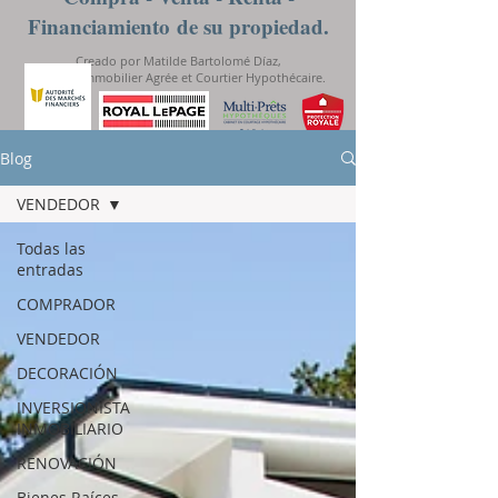
Financiamiento
de su propiedad.
Creado por Matilde Bartolomé Díaz,
Courtier Immobilier Agrée et Courtier Hypothécaire.
Blog
VENDEDOR
Todas las
entradas
COMPRADOR
VENDEDOR
DECORACIÓN
INVERSIONISTA
INMOBILIARIO
RENOVACIÓN
Bienes Raíces