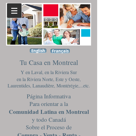
English
Français
Tu Casa en Montreal
Y en Laval, en la Riviera Sur
en la Riviera Norte, Este y Oeste,
Laurentides, Lanaudière, Montérégie,...etc.
Página Informativa
Para orientar a la
Comunidad Latina en Montreal
y todo Canadá
Sobre el Proceso de
Compra - Venta - Renta -