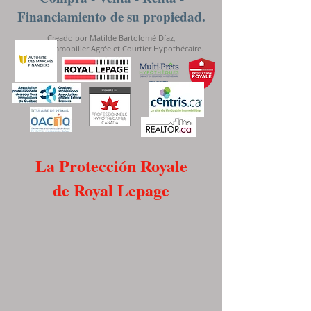
Financiamiento
de su propiedad.
Creado por Matilde Bartolomé Díaz,
Courtier Immobilier Agrée et Courtier Hypothécaire.
La Protección Royale
de Royal Lepage