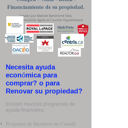
Financiamiento
de su propiedad.
Creado por Matilde Bartolomé Díaz,
Courtier Immobilier Agrée et Courtier Hypothécaire.
Necesita ayuda
econ
ó
mica para
comprar? o para
Renovar su propiedad?
Existen muchos programas de
ayuda financiera:
Programa de Incentivo de Canadá