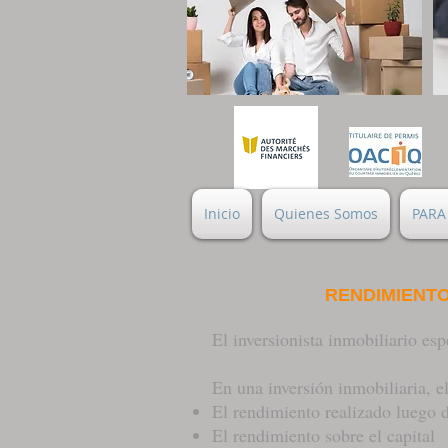
Inicio
Quienes Somos
PARA
RENDIMIENTO
El inversionista inmobiliario esp
En una inversi
ó
n inmobiliaria, 
El rendimiento realizado luego d
El rendimiento sobre el capital