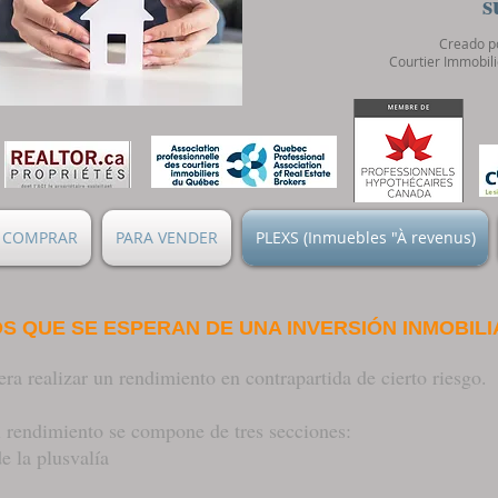
s
Creado po
Courtier Immobili
 COMPRAR
PARA VENDER
PLEXS (Inmuebles "À revenus)
S QUE SE ESPERAN DE UNA INVERSIÓ
N INMOBILI
era realizar un rendimiento en contrapartida de cierto riesgo.
el rendimiento se compone de tres secciones:
e la plusval
í
a