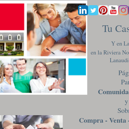
Tu Ca
Y en La
en la Riviera No
Lanaudiè
Pág
Par
Comunidad
y
Sobr
Compra - Venta 