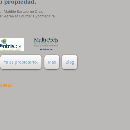
u propiedad.
r Matilde Bartolomé Díaz,
er Agrée et Courtier Hypothécaire.
Ya es propietario?
Más
Blog
ARIA: