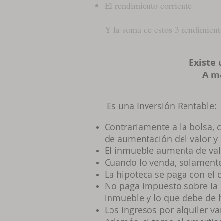
El rendimiento corriente
Y la suma de estos 3 rendimient
Existe 
A ma
Es una Inversió
n Rentable:
Contrariamente a la bolsa, c
de aumentaci
ó
n del valor y
El inmueble aumenta de val
Cuando lo venda, solamente 
La hipoteca se paga con el 
No paga impuesto sobre la e
inmueble y lo que debe de h
Los ingresos por alquiler v