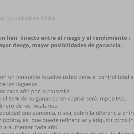
os: El rendimiento Global.
un lien directo entre el riesgo y el rendimiento :
yor riesgo, mayor posibilidades de ganancia.
on un inmueble locativo usted tiene el control total s
 de los ingresos.
or cada a
ñ
o por la plusval
í
a.
el 50% de su ganancia en capital ser
á
impositiva.
dinero de los locatarios
quidad que aumenta, o sea, sobre la diferencia entre
ipoteca, asi que puede refinanciar y adquirir otros 
an a aumentar cada a
ñ
o.